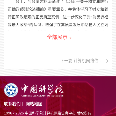
会上，与会同志轮流诵读了《习近平关于树立和践行
正确政绩观论述摘编》重要章节，并集体学习了树立和践
行正确政绩观的正反典型案例，进一步深化了对“为民造福
是最大政绩”的认识，增强了在高质量发展中站稳人民立场
的思想自觉和行动自觉。中心副主任于建军作了题为《深
全部展示
学细悟习近平总书记在加强基础研究座谈会上的重要讲话
精神，在践行正确政绩观中扛起历史赋予的重任》的专题
报告。他强调，要深入学习领会总书记关于加强基础研究
下一篇:计算机网络信息中心党委理论学习中心组召开2026年第3次集体学习暨正确政绩观学习教育读书班
的重要讲话精神，紧密结合中心工作实际，强化使命担
当，既要有甘坐“冷板凳”的定力，也要有主动为国解难题
的自觉，切实把党中央的部署要求落到实处，以正确的政
绩观引领推动科技创新工作高质量发展。
会上
，大家围绕“在服务基础研究中落实为民造福、在
科技自立自强中践行使命担当”这一主题
进行了深入探讨。
联系我们
网站地图
大家一致表示，要立足中心发展定位，深刻理解“基础研
1996 -
2026 中国科学院计算机网络信息中心 版权所有