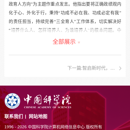
政育人方向”
为主题
作重点发言。他指出要将正确政绩观内
化于心、外化于行，秉持“功成不必在我、功成必定有我”
的责任担当，持续完善“三全育人”工作体系，切实解决好
“培养什么人、怎样培养人、为谁培养人”的根本问题。中
心副主任龙春围绕“以文化人、以文育人”主题，就学习贯
全部展示
彻习近平文化思想作重点发言，提出要准确把握习近平文
化思想的核心要义，将正确政绩观贯穿育人全流程，深挖
中心特色文化资源，持续引领青年坚定文化自信、筑牢精
下一篇:智启新时代，你我皆主角
神根基，推动党的创新理论入脑入心。
——计算机网络信息中心举行2
在研讨环节，与会同志结合工作实际，围绕践行正确
政绩观、推进思政建设、深化文化育人等主题深入交流。
大家一致表示，要将正确政绩观内化为思政育人的价值取
向，外化为解决育人难题的行动自觉，以压实“一岗双责”
联系我们
网站地图
推动管党治党与立德树人同频共振，注重以文化人，引导
职工和学生树立正确价值导向，确保思政工作见行见效。
1996 -
2026 中国科学院计算机网络信息中心 版权所有