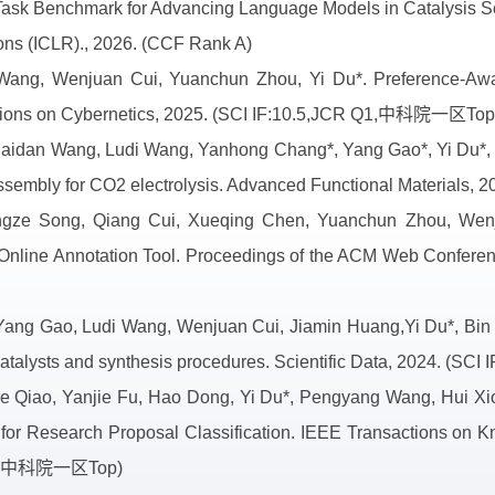
ask Benchmark for Advancing Language Models in Catalysis Sc
ons (ICLR)., 2026. (CCF Rank A)
 Wang, Wenjuan Cui, Yuanchun Zhou, Yi Du*. Preference-Awar
tions on Cybernetics, 2025. (SCI IF:10.5,JCR Q1,中科院一区Top
aidan Wang, Ludi Wang, Yanhong Chang*, Yang Gao*, Yi Du*, Bi
ssembly for CO2 electrolysis. Advanced Functional Material
gze Song, Qiang Cui, Xueqing Chen, Yuanchun Zhou, Wenju
 Online Annotation Tool. Proceedings of the ACM Web Con
Yang Gao, Ludi Wang, Wenjuan Cui, Jiamin Huang,Yi Du*, Bin
catalysts and synthesis procedures. Scientific Data, 2024. (
e Qiao, Yanjie Fu, Hao Dong, Yi Du*, Pengyang Wang, Hui Xion
 for Research Proposal Classification. IEEE Transactions on
Q1,中科院一区Top)