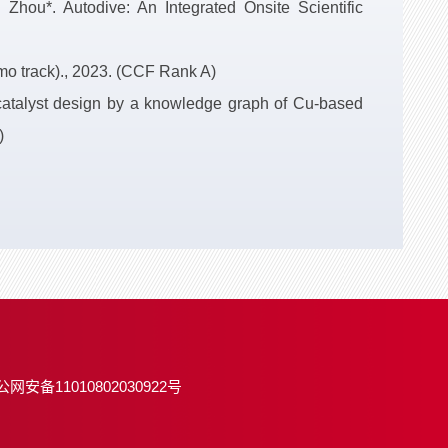
ou*. Autodive: An Integrated Onsite Scientific
mo track)., 2023. (CCF Rank A)
catalyst design by a knowledge graph of Cu-based
)
公网安备11010802030922号