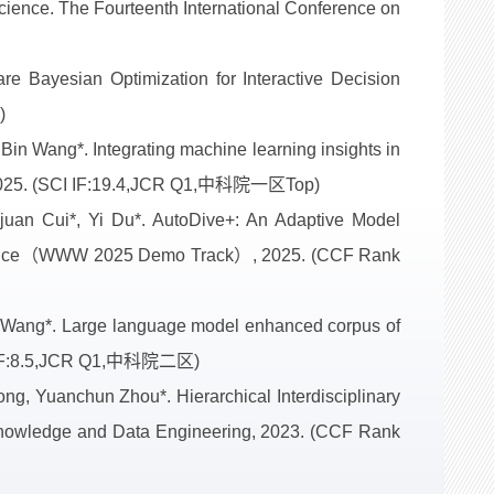
ience. The Fourteenth International Conference on
e Bayesian Optimization for Interactive Decision
)
n Wang*. Integrating machine learning insights in
s, 2025. (SCI IF:19.4,JCR Q1,中科院一区Top)
an Cui*, Yi Du*. AutoDive+: An Adaptive Model
ference（WWW 2025 Demo Track）, 2025. (CCF Rank
 Wang*. Large language model enhanced corpus of
SCI IF:8.5,JCR Q1,中科院二区)
g, Yuanchun Zhou*. Hierarchical Interdisciplinary
 Knowledge and Data Engineering, 2023. (CCF Rank