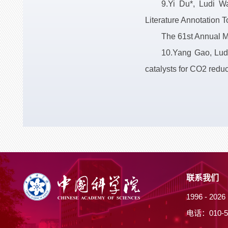
9.Yi Du*, Ludi W
Literature Annotation T
The 61st Annual M
10.Yang Gao, Ludi
catalysts for CO2 re
联系我们
1996 -
20
电话：010-5