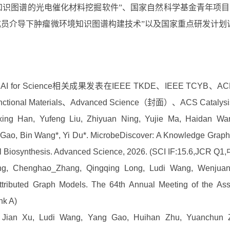
知识图谱的光电催化材料挖掘软件”、国家自然科学基金青年项目
族成员介导下肿瘤微环境知识图谱构建技术”以及国家重点研发计
 for Science相关成果发表在IEEE TKDE、IEEE TCY
tional Materials、Advanced Science（封面）、ACS Cataly
xing Han, Yufeng Liu, Zhiyuan Ning, Yujie Ma, Haidan Wa
ao, Bin Wang*, Yi Du*. MicrobeDiscover: A Knowledge Graph–E
al Biosynthesis. Advanced Science, 2026. (SCI IF:15.6,J
g, Chenghao_Zhang, Qingqing Long, Ludi Wang, Wenjuan 
tributed Graph Models. The 64th Annual Meeting of the Asso
nk A)
 Jian Xu, Ludi Wang, Yang Gao, Huihan Zhu, Yuanchun Zh