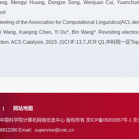
ang, Mengyi Huang, Dongze Song, Wenjuan Cui, Yuanchun Zh
ool
eeting of the Association for Computational Linguistics(ACL de
 Wang, Xueqing Chen, Yi Du*, Bin Wang*. Revisiting electro
duction. ACS Catalysis, 2023. (SCI IF:13.7,JCR Q1,中科院一区Top
网站地图
26 中国科学院计算机网络信息中心 版权所有
京ICP备05002857号-1
京
8812280
Email：supervise@cnic.cn