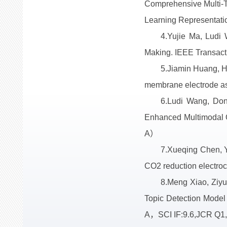
Comprehensive Multi-T
Learning Representati
4.Yujie Ma, Ludi
Making. IEEE Transac
5.Jiamin Huang, H
membrane electrode a
6.Ludi Wang, Don
Enhanced Multimodal
A）
7.Xueqing Chen, 
CO2 reduction electro
8.Meng Xiao, Ziyu
Topic Detection Model
A，SCI IF:9.6,JCR 