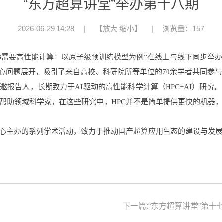
“东方超算讲堂”举办第十八期
2026-06-29 14:28
|
【
放大
缩小
】
|
浏览量：157
4S需要高性能计算：以原子级预训练模型为例”在线上与线下同步举办。AI
心问题展开，吸引了来自高校、科研院所等单位的70余学者共同参
特邀报告人
，长期致力于AI驱动的高性能科学计算（HPC+AI）
研
究
。
帮助领域科学家，在这些研究中，HPC并不是简单提供更快的机器
中心主办的系列学术活动，致力于推动国产超算应用生态的建设与发