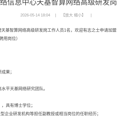
络信息中心天基智算网络高级研发岗
2026-05-14 18:04
|
【
放大
缩小
】
|
聘天基智算网络高级研发岗工作人员1名，欢迎有志之士申请加盟
聘用岗位）
研成果；
；
设高水平天基网络研究团队。
日），具有博士学位；
大型企业研发机构等担任副教授或相当岗位的任职经历；