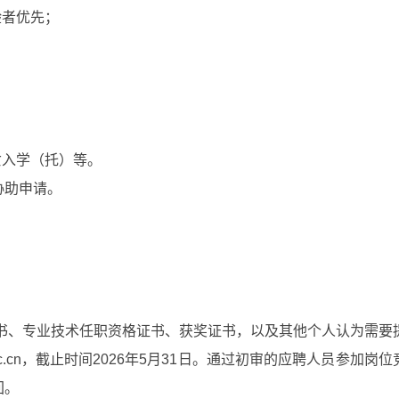
验者优先；
；
女入学（托）等。
协助申请。
证书、专业技术任职资格证书、获奖证书，以及其他个人认为需要
ic.cn，截止时间2026年5月31日。通过初审的应聘人员参
回。