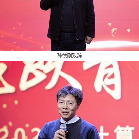
孙德刚致辞