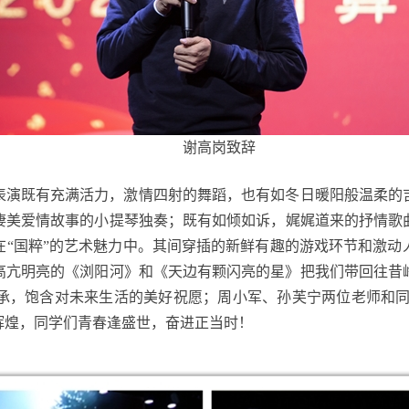
谢高岗致辞
表演既有充满活力，激情四射的舞蹈，也有如冬日暖阳般温柔的
凄美爱情故事的小提琴独奏；既有如倾如诉，娓娓道来的抒情歌
在“国粹”的艺术魅力中。其间穿插的新鲜有趣的游戏环节和激动
高亢明亮的《浏阳河》和《天边有颗闪亮的星》把我们带回往昔
承，饱含对未来生活的美好祝愿；周小军、孙芙宁两位老师和同
辉煌，同学们青春逢盛世，奋进正当时！