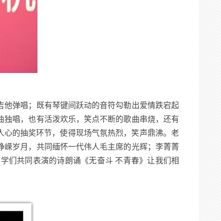
吉他弹唱；既有琴键间跃动的音符勾勒出爱情跌宕起
曲独唱，也有活泼欢乐，笑点不断的歌曲串烧，还有
人心的抽奖环节，使得现场气氛热烈，笑声鼎沸。老
峥嵘岁月，共同缅怀一代伟人毛主席的光辉；李菁菁
学们共同表演的诗朗诵《无奋斗 不青春》让我们相