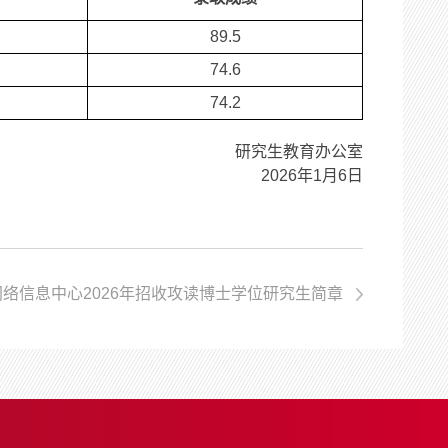
89.5
74.6
74.2
研究生教育办公室
2026
年1月6日
网络信息中心2026年招收攻读博士学位研究生简章