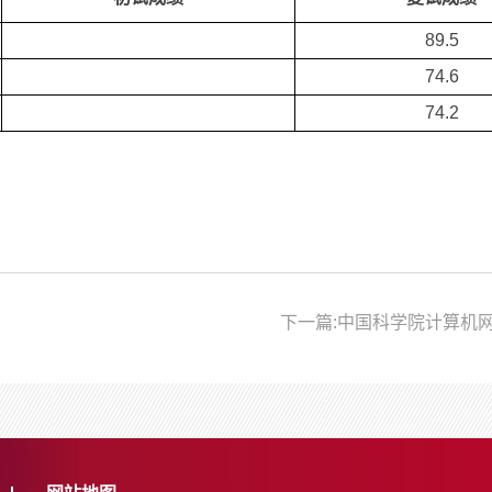
89.5
74.6
74.2
下一篇:中国科学院计算机