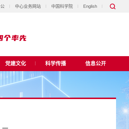
办公
中心业务网站
中国科学院
English
党建文化
科学传播
信息公开