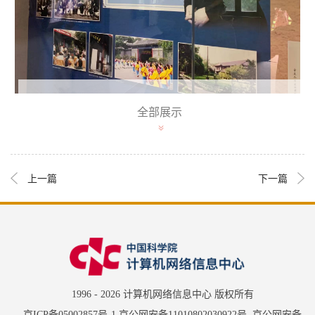
全部展示
宋庆龄故居历史回顾
参观结束后各党小组代表发言，分享活动感言，并
上一篇
下一篇
向伟大而光荣的宋庆龄女士致敬。随后支部副书记万巍带
领全体党员进行宣誓，重温入党誓词和初心，号召大家要
坚定初心，不忘党的崇高历史使命，坚守爱国主义精神，
立足本职工作，为祖国的强盛贡献自己的力量。
1996 -
2026 计算机网络信息中心 版权所有
京ICP备05002857号-1
京公网安备11010802030922号 京公网安备