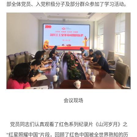
部全体党员、入党积极分子及部分群众参加了学习活动。
会议现场
党员同志们认真观看了红色系列纪录片《山河岁月》之
“红星照耀中国”片段，回顾了红色中国被全世界熟知的历