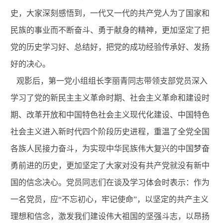
史，大家深刻感悟到，一代又一代的共产党人为了国家和
民族的事业而不断奋斗、勇于献身的精神，更加坚定了把
党的历史学习好、总结好，把党的成功经验传承好、发扬
好的决心。
观影后，第一党小组组长李丽青同志带领支部党员深入
学习了党的新民主主义革命时期、社会主义革命和建设时
期、改革开放和中国特色社会主义现代化建设、中国特色
社会主义进入新时代四个阶段历史进程，重温了全党全国
各族人民接力奋斗，为实现中华民族伟大复兴的中国梦奋
勇前进的历史，更加坚定了大家对没有共产党就没有新中
国的信念决心。党员同志们在谈及学习体会时表示：作为
一名党员，应“不忘初心，牢记使命”，以坚定的共产主义
理想和信念，激发我们建设伟大祖国的坚强斗志，以昂扬