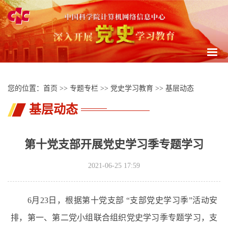
Togg
navig
您的位置：
首页
>>
专题专栏
>>
党史学习教育
>>
基层动态
基层动态
第十党支部开展党史学习季专题学习
2021-06-25 17:59
6月23日，根据第十党支部 “支部党史学习季”活动安
排，第一、第二党小组联合组织党史学习季专题学习，支