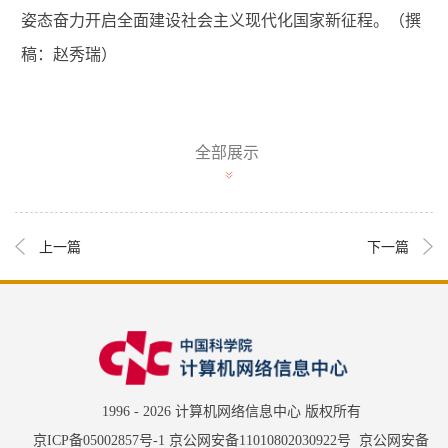
姿态奋力开启全面建设社会主义现代化国家新征程。（撰
稿：赵秀瑞）
全部展示
上一篇
下一篇
1996 -
2026 计算机网络信息中心 版权所有
京ICP备05002857号-1
京公网安备11010802030922号 京公网安备