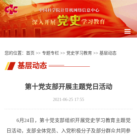
Togg
navig
您的位置：
首页
>>
专题专栏
>>
党史学习教育
>>
基层动态
基层动态
第十党支部开展主题党日活动
2021-06-25 17:55
6月24日，第十党支部组织开展党史学习教育主题党
日活动，支部全体党员、入党积极分子及部分群众共同参